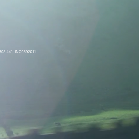
808 441 INC9892011