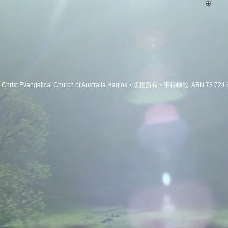
hrist Evangelical Church of Australia Hagios・版權所有・不得轉載 ABN 73 724 